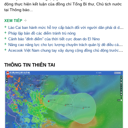
động thực hiện kết luận của đồng chí Tổng Bí thư, Chủ tịch nước
tại Thông báo...
XEM TIẾP
Lào Cai ban hành mức hỗ trợ cấp bách đối với người dân phải di dời khẩn cấp khỏi vùng thiên tai
Pháp lập bản đồ các điểm tránh trú nóng
Cảnh báo “đỉnh điểm” của thời tiết cực đoan do El Nino
Nâng cao năng lực cho lực lượng chuyên trách quản lý đê điều các tỉnh/TP có đê từ cấp III đến cấp...
Acecook Việt Nam chung tay xây dựng cộng đồng chủ động trước thiên tai
THÔNG TIN THIÊN TAI