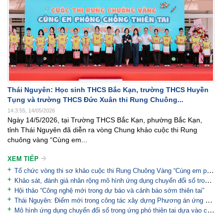
Thái Nguyên: Học sinh THCS Bắc Kạn, trường THCS Huyền
Tụng và trường THCS Đức Xuân thi Rung Chuông...
14:3:55, 14/05/2026
Ngày 14/5/2026, tại Trường THCS Bắc Kạn, phường Bắc Kạn,
tỉnh Thái Nguyên đã diễn ra vòng Chung khảo cuộc thi Rung
chuông vàng “Cùng em...
XEM TIẾP
Tổ chức vòng thi sơ khảo cuộc thi Rung Chuông Vàng “Cùng em phòng, chống thiên tai - Kiến tạo tương...
Khảo sát, đánh giá nhân rộng mô hình ứng dụng chuyển đổi số trong cảnh báo sớm, ứng phó thiên tai...
Hội thảo “Công nghệ mới trong dự báo và cảnh báo sớm thiên tai”
Thái Nguyên: Điểm mới trong công tác xây dựng Phương án ứng phó thiên tai theo hướng hiện đại và...
Mô hình ứng dụng chuyển đổi số trong ứng phó thiên tai dựa vào cộng đồng và sơ tán người dân có...