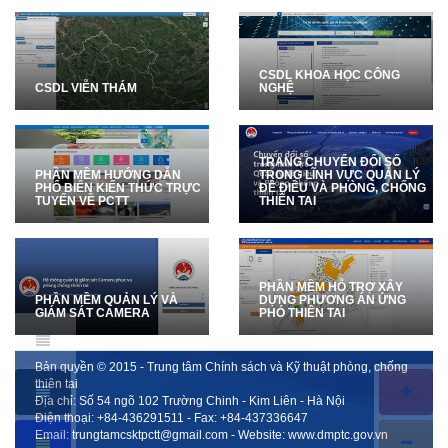
CSDL KHOA HỌC CÔNG
CSDL VIỄN THÁM
NGHỆ
TRANG CHUYỂN ĐỔI SỐ
PHẦN MỀM HƯỚNG DẪN
TRONG LĨNH VỰC QUẢN LÝ
PHỔ BIẾN KIẾN THỨC TRỰC
ĐÊ ĐIỀU VÀ PHÒNG, CHỐNG
TUYẾN VỀ PCTT
THIÊN TAI
PHẦN MỀM HỖ TRỢ XÂY
PHẦN MỀM QUẢN LÝ VÀ
DỰNG PHƯƠNG ÁN ỨNG
GIÁM SÁT CAMERA
PHÓ THIÊN TAI
Bản quyền © 2015 - Trung tâm Chính sách và Kỹ thuật phòng, chống
thiên tai
Địa chỉ: Số 54 ngõ 102 Trường Chinh - Kim Liên - Hà Nội
Điện thoại:
+84-436291511
- Fax:
+84-437336647
Email:
trungtamcsktpctt@gmail.com
- Website:
www.dmptc.gov.vn