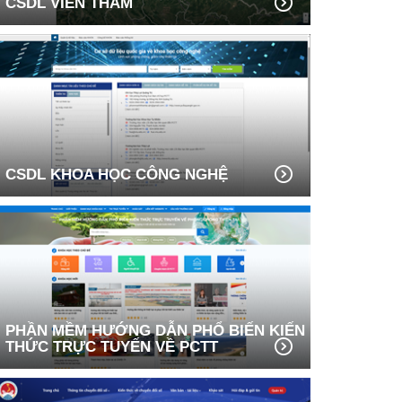
CSDL VIỄN THÁM
CSDL KHOA HỌC CÔNG NGHỆ
PHẦN MỀM HƯỚNG DẪN PHỔ BIẾN KIẾN
THỨC TRỰC TUYẾN VỀ PCTT