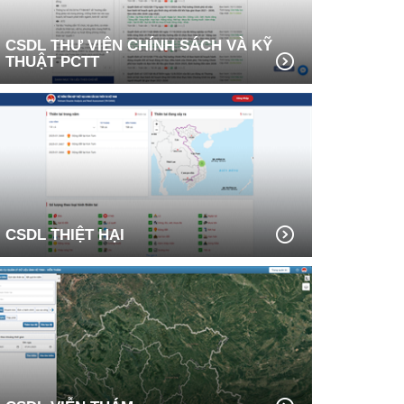
CSDL THƯ VIỆN CHÍNH SÁCH VÀ KỸ
THUẬT PCTT
CSDL THIỆT HẠI