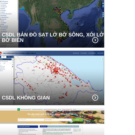
CSDL BẢN ĐỒ SẠT LỞ BỜ SÔNG, XÓI LỞ
BỜ BIỂN
CSDL KHÔNG GIAN