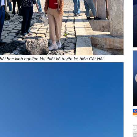
ài học kinh nghiệm khi thiết kế tuyến kè biển Cát Hải.