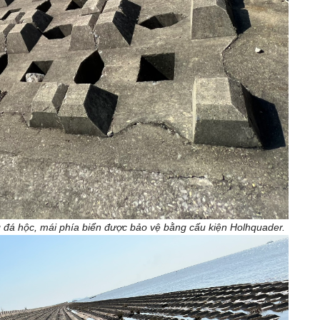
g đá hộc, mái phía biển được bảo vệ bằng cấu kiện Holhquader.