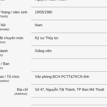
:
 tháng / năm sinh
19/05/1980
 birth):
 Nữ
Nam
emale):
 độ chuyên môn
Kỹ sư Thủy lợi
ion):
danh
Giảng viên
n):
 / Ban
n):
an / Tổ chức
Văn phòng BCH PCTT&TKCN tỉnh
zation):
Địa chỉ
Số 47, Nguyễn Tất Thành, TP Ban Mê Thuột
(Address):