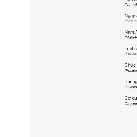
(Name)
Ngày /
(Date of
Nam /
(Male/F
Trình
(Educat
Chức 
(Positio
Phòng
(Divisio
Cơ qu
(Organi