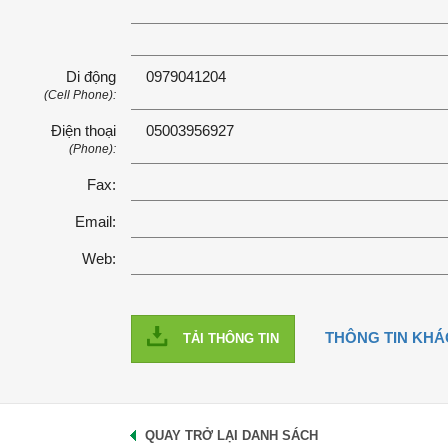
Di động
0979041204
(Cell Phone):
Điện thoại
05003956927
(Phone):
Fax:
Email:
Web:
THÔNG TIN KHÁ
TẢI THÔNG TIN
QUAY TRỞ LẠI DANH SÁCH